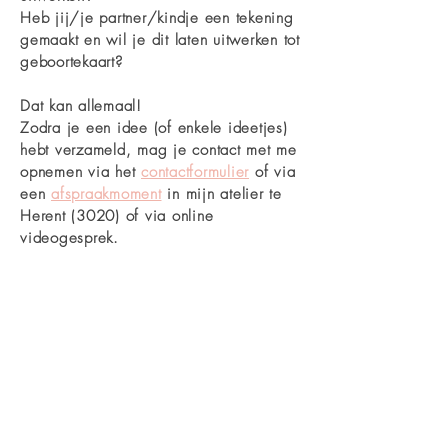
Heb jij/je partner/kindje een tekening
gemaakt en wil je dit laten uitwerken tot
geboortekaart?
Dat kan allemaal!
Zodra je een idee (of enkele ideetjes)
hebt verzameld, mag je contact met me
opnemen via
het
contactformulier
of via
een
afspraakmoment
in mijn atelier te
Herent (3020) of via online
videogesprek.
🖤
Hopelijk tot snel!
Previous
Next