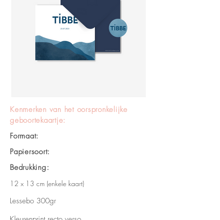
Kenmerken van het oorspronkelijke
geboortekaartje:
Formaat:
Papiersoort:
Bedrukking:
12 x 13 cm (enkele kaart)
Lessebo 300gr
Kleurenprint recto verso