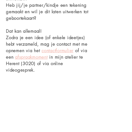
Heb jij/je partner/kindje een tekening
gemaakt en wil je dit laten uitwerken tot
geboortekaart?
Dat kan allemaal!
Zodra je een idee (of enkele ideetjes)
hebt verzameld, mag je contact met me
opnemen via
het
contactformulier
of via
een
afspraakmoment
in mijn atelier te
Herent (3020) of via online
videogesprek.
🖤
Hopelijk tot snel!
Previous
Next